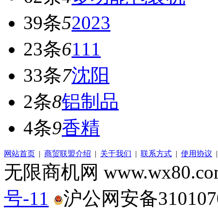
39条
5
2023
23条
6
111
33条
7
沈阳
2条
8
铝制品
4条
9
香精
网站首页
|
商贸联盟介绍
|
关于我们
|
联系方式
|
使用协议
无限商机网 www.wx80.
号-11
沪公网安备3101070