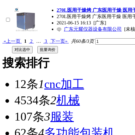
270L医用干燥烤 广东医用干燥 医用
270L医用干燥烤 广东医用干燥 医用
2021-06-15 16:13
[广东]
广东元耀仪器设备有限公司
[未核
«上一页
1
2
…
3
下一页»
共60条/3页
搜索排行
12条
1
cnc加工
4534条
2
机械
107条
3
服装
62条
4
多功能包装机