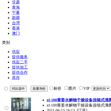
甘肃
青海
宁夏
新疆
台湾
香港
澳门
类别
供应
提供服务
供应二手
提供加工
提供合作
库存
标价
图片
VIP
xf-100黄姜水解物干燥设备连续式沸
xf-100黄姜水解物干燥设备连续式沸
2021-06-15 16:13
[江苏]