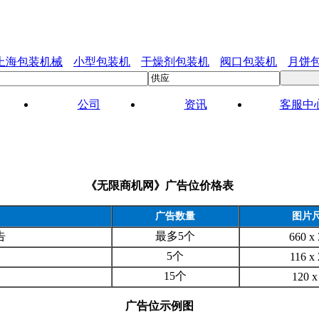
上海包装机械
小型包装机
干燥剂包装机
阀口包装机
月饼
公司
资讯
客服中
《无限商机网》广告位价格表
广告数量
图片
告
最多5个
660 x
5个
116 x
15个
120 x
广告位示例图