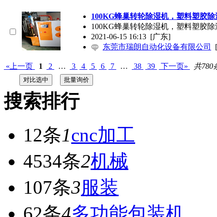
100KG蜂巢转轮除湿机，塑料塑胶
100KG蜂巢转轮除湿机，塑料塑胶
2021-06-15 16:13
[广东]
东莞市瑞朗自动化设备有限公司
«上一页
1
2
…
3
4
5
6
7
…
38
39
下一页»
共780
搜索排行
12条
1
cnc加工
4534条
2
机械
107条
3
服装
62条
4
多功能包装机