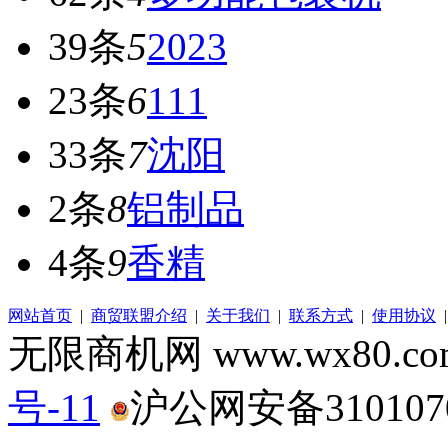
39条
5
2023
23条
6
111
33条
7
沈阳
2条
8
铝制品
4条
9
香精
网站首页
|
商贸联盟介绍
|
关于我们
|
联系方式
|
使用协议
无限商机网 www.wx80.
号-11
沪公网安备3101070