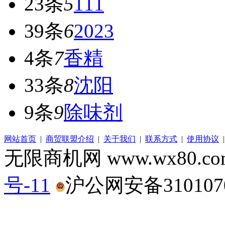
23条
5
111
39条
6
2023
4条
7
香精
33条
8
沈阳
9条
9
除味剂
网站首页
|
商贸联盟介绍
|
关于我们
|
联系方式
|
使用协议
无限商机网 www.wx80.
号-11
沪公网安备3101070