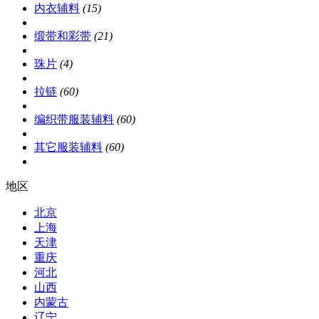
内衣辅料
(15)
缎带和彩带
(21)
珠片
(4)
拉链
(60)
编织带服装辅料
(60)
其它服装辅料
(60)
地区
北京
上海
天津
重庆
河北
山西
内蒙古
辽宁