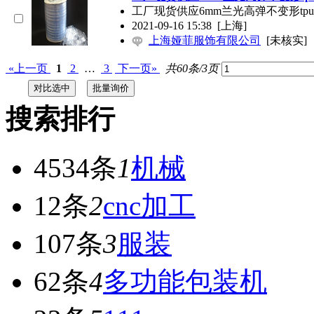
工厂现货供应6mm兰光高弹不变形t
2021-09-16 15:38
[上海]
上海娅菲服饰有限公司
[未核实]
«上一页
1
2
…
3
下一页»
共60条/3页
搜索排行
4534条
1
机械
12条
2
cnc加工
107条
3
服装
62条
4
多功能包装机