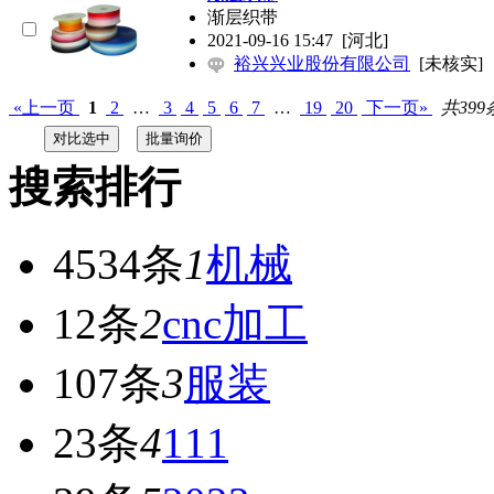
渐层织带
2021-09-16 15:47
[河北]
裕兴兴业股份有限公司
[未核实]
«上一页
1
2
…
3
4
5
6
7
…
19
20
下一页»
共399
搜索排行
4534条
1
机械
12条
2
cnc加工
107条
3
服装
23条
4
111