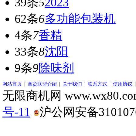
39条
5
2023
62条
6
多功能包装机
4条
7
香精
33条
8
沈阳
9条
9
除味剂
网站首页
|
商贸联盟介绍
|
关于我们
|
联系方式
|
使用协议
无限商机网 www.wx80.
号-11
沪公网安备3101070