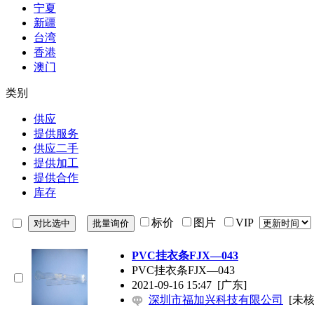
宁夏
新疆
台湾
香港
澳门
类别
供应
提供服务
供应二手
提供加工
提供合作
库存
标价
图片
VIP
PVC挂衣条FJX―043
PVC挂衣条FJX―043
2021-09-16 15:47
[广东]
深圳市福加兴科技有限公司
[未核