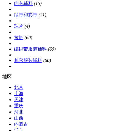
内衣辅料
(15)
缎带和彩带
(21)
珠片
(4)
拉链
(60)
编织带服装辅料
(60)
其它服装辅料
(60)
地区
北京
上海
天津
重庆
河北
山西
内蒙古
辽宁