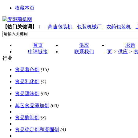
收藏本页
【热门关键词】：
高速包装机
包装机械厂
农药包装机
首页
供应
求购
申请链接
联系我们
页
>
供应
>
行业
食品着色剂
(15)
食品乳化剂
(4)
食品甜味剂
(60)
其它食品添加剂
(60)
食品酶制剂
(3)
食品稳定剂和凝固剂
(4)