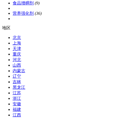
食品增稠剂
(9)
营养强化剂
(36)
地区
北京
上海
天津
重庆
河北
山西
内蒙古
辽宁
吉林
黑龙江
江苏
浙江
安徽
福建
江西