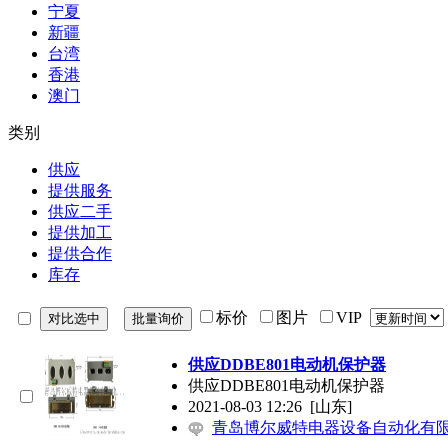
宁夏
新疆
台湾
香港
澳门
类别
供应
提供服务
供应二手
提供加工
提供合作
库存
标价
图片
VIP
供应DDBE801电动机保护器
供应DDBE801电动机保护器
2021-08-03 12:26
[山东]
青岛博尔威特电器设备自动化有