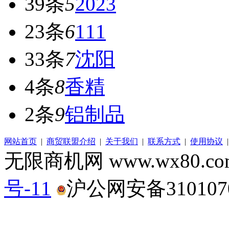
39条
5
2023
23条
6
111
33条
7
沈阳
4条
8
香精
2条
9
铝制品
网站首页
|
商贸联盟介绍
|
关于我们
|
联系方式
|
使用协议
无限商机网 www.wx80.
号-11
沪公网安备3101070