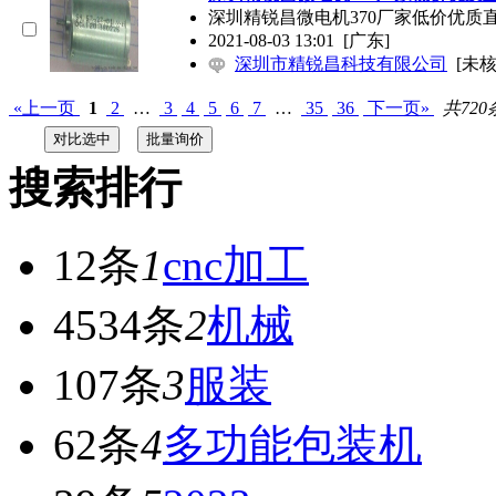
深圳精锐昌微电机370厂家低价优质
2021-08-03 13:01
[广东]
深圳市精锐昌科技有限公司
[未核
«上一页
1
2
…
3
4
5
6
7
…
35
36
下一页»
共720
搜索排行
12条
1
cnc加工
4534条
2
机械
107条
3
服装
62条
4
多功能包装机