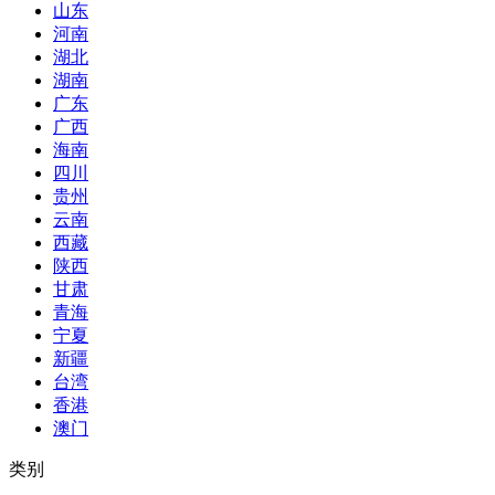
山东
河南
湖北
湖南
广东
广西
海南
四川
贵州
云南
西藏
陕西
甘肃
青海
宁夏
新疆
台湾
香港
澳门
类别