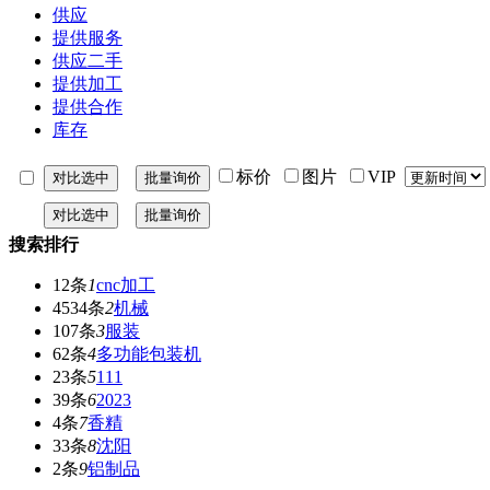
供应
提供服务
供应二手
提供加工
提供合作
库存
标价
图片
VIP
搜索排行
12条
1
cnc加工
4534条
2
机械
107条
3
服装
62条
4
多功能包装机
23条
5
111
39条
6
2023
4条
7
香精
33条
8
沈阳
2条
9
铝制品