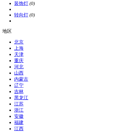
装饰灯
(0)
转向灯
(0)
地区
北京
上海
天津
重庆
河北
山西
内蒙古
辽宁
吉林
黑龙江
江苏
浙江
安徽
福建
江西