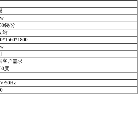
膜
kw
-50袋/分
立站
0*1560*1800
kw
可
据客户需求
-60度
0V/50Hz
0