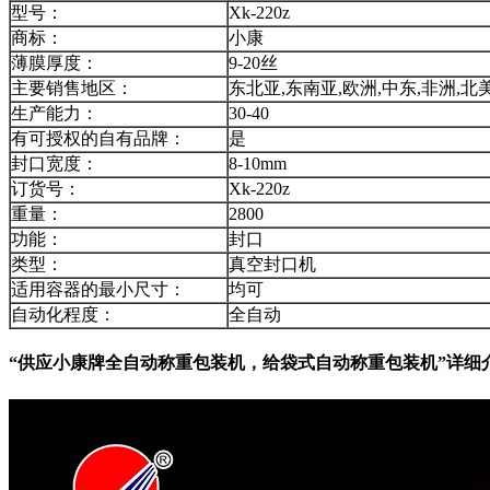
型号：
Xk-220z
商标：
小康
薄膜厚度：
9-20丝
主要销售地区：
东北亚,东南亚,欧洲,中东,非洲,北
生产能力：
30-40
有可授权的自有品牌：
是
封口宽度：
8-10mm
订货号：
Xk-220z
重量：
2800
功能：
封口
类型：
真空封口机
适用容器的最小尺寸：
均可
自动化程度：
全自动
“供应小康牌全自动称重包装机，给袋式自动称重包装机”详细