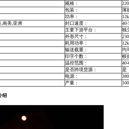
规格：
220
包装：
薄
功率：
12
美,南美,亚洲
封口速度：
40
主要下游平台：
独
外形尺寸：
230
耗用功率：
12
输送载重：
均
印字个数：
根
温控范围：
40
是否跨境货源：
是
电源：
38
产量：
100
介绍