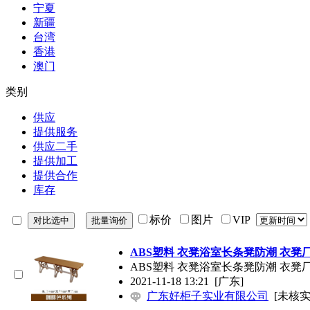
宁夏
新疆
台湾
香港
澳门
类别
供应
提供服务
供应二手
提供加工
提供合作
库存
标价
图片
VIP
ABS塑料 衣凳浴室长条凳防潮 衣凳
ABS塑料 衣凳浴室长条凳防潮 衣凳
2021-11-18 13:21
[广东]
广东好柜子实业有限公司
[未核实