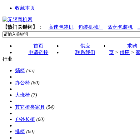
收藏本页
【热门关键词】：
高速包装机
包装机械厂
农药包装机
首页
供应
求购
申请链接
联系我们
页
>
供应
>
行业
躺椅
(35)
办公椅
(60)
大班椅
(7)
其它椅类家具
(54)
户外长椅
(60)
排椅
(60)