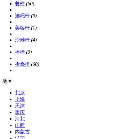
餐椅
(60)
酒吧椅
(9)
美容椅
(1)
沙滩椅
(4)
摇椅
(0)
折叠椅
(60)
地区
北京
上海
天津
重庆
河北
山西
内蒙古
辽宁