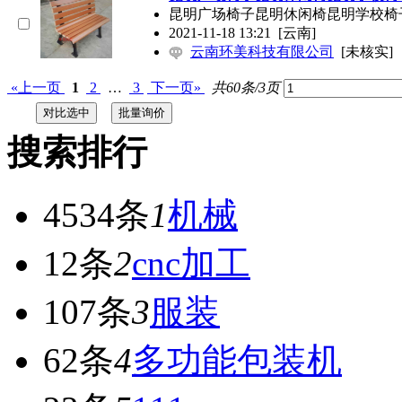
昆明广场椅子昆明休闲椅昆明学校椅
2021-11-18 13:21
[云南]
云南环美科技有限公司
[未核实]
«上一页
1
2
…
3
下一页»
共60条/3页
搜索排行
4534条
1
机械
12条
2
cnc加工
107条
3
服装
62条
4
多功能包装机