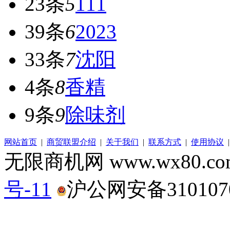
23条
5
111
39条
6
2023
33条
7
沈阳
4条
8
香精
9条
9
除味剂
网站首页
|
商贸联盟介绍
|
关于我们
|
联系方式
|
使用协议
无限商机网 www.wx80.
号-11
沪公网安备3101070