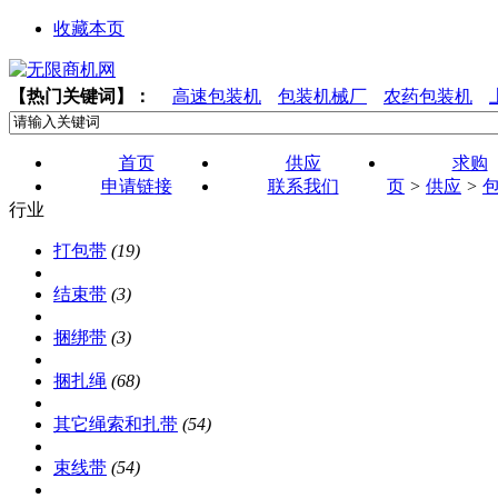
收藏本页
【热门关键词】：
高速包装机
包装机械厂
农药包装机
首页
供应
求购
申请链接
联系我们
页
>
供应
>
行业
打包带
(19)
结束带
(3)
捆绑带
(3)
捆扎绳
(68)
其它绳索和扎带
(54)
束线带
(54)