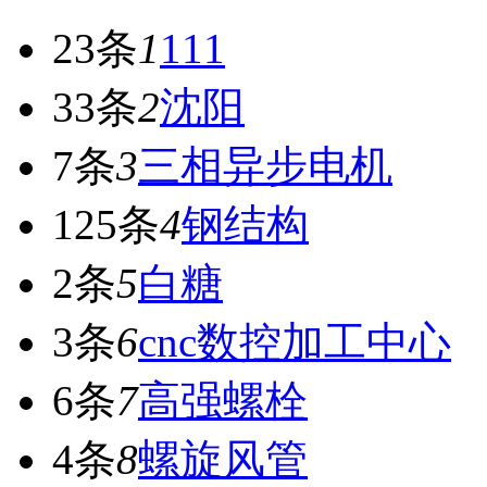
23条
1
111
33条
2
沈阳
7条
3
三相异步电机
125条
4
钢结构
2条
5
白糖
3条
6
cnc数控加工中心
6条
7
高强螺栓
4条
8
螺旋风管