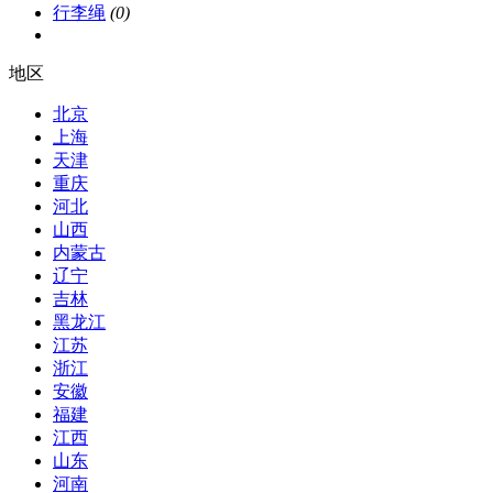
行李绳
(0)
地区
北京
上海
天津
重庆
河北
山西
内蒙古
辽宁
吉林
黑龙江
江苏
浙江
安徽
福建
江西
山东
河南