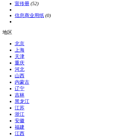
宣传册
(52)
信息商业用纸
(0)
地区
北京
上海
天津
重庆
河北
山西
内蒙古
辽宁
吉林
黑龙江
江苏
浙江
安徽
福建
江西