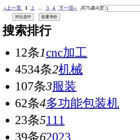
«上一页
1
2
…
3
4
下一页»
共75条/4页
搜索排行
12条
1
cnc加工
4534条
2
机械
107条
3
服装
62条
4
多功能包装机
23条
5
111
39条
6
2023