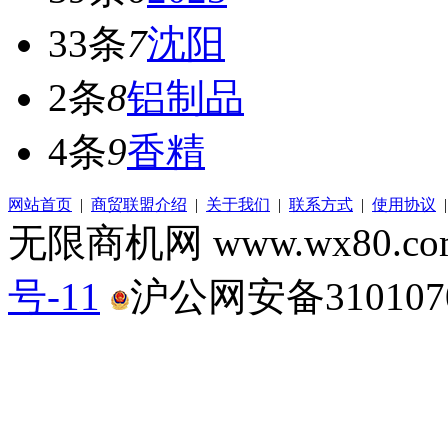
33条
7
沈阳
2条
8
铝制品
4条
9
香精
网站首页
|
商贸联盟介绍
|
关于我们
|
联系方式
|
使用协议
无限商机网 www.wx80.
号-11
沪公网安备3101070