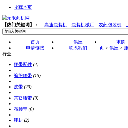
收藏本页
【热门关键词】：
高速包装机
包装机械厂
农药包装机
首页
供应
求购
申请链接
联系我们
页
>
供应
>
行业
腰带配件
(4)
编织腰带
(15)
皮带
(20)
其它腰带
(9)
布腰带
(0)
腰封
(2)