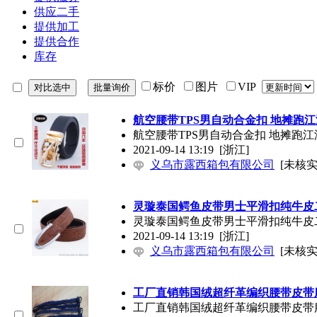
供应二手
提供加工
提供合作
库存
标价
图片
VIP
航空腰带TPS男自动合金扣 地摊跑江
航空腰带TPS男自动合金扣 地摊跑江
2021-09-14 13:19
[浙江]
义乌市露西箱包有限公司
[未核实
灵璇泰国鳄鱼皮带男士平滑扣纯牛皮
灵璇泰国鳄鱼皮带男士平滑扣纯牛皮
2021-09-14 13:19
[浙江]
义乌市露西箱包有限公司
[未核实
工厂直销韩国绒超纤革编织腰带皮带
工厂直销韩国绒超纤革编织腰带皮带