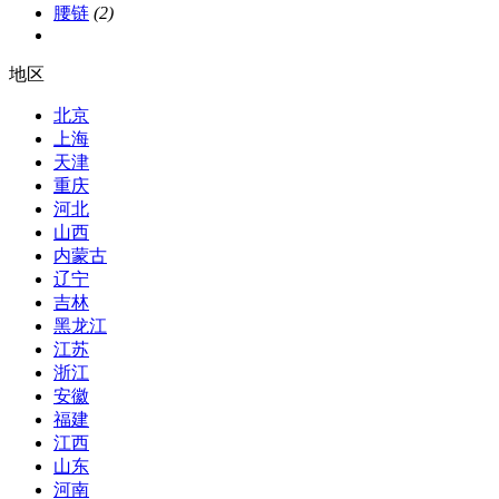
腰链
(2)
地区
北京
上海
天津
重庆
河北
山西
内蒙古
辽宁
吉林
黑龙江
江苏
浙江
安徽
福建
江西
山东
河南