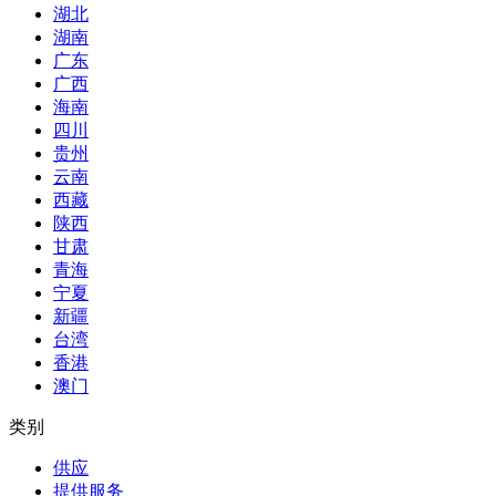
湖北
湖南
广东
广西
海南
四川
贵州
云南
西藏
陕西
甘肃
青海
宁夏
新疆
台湾
香港
澳门
类别
供应
提供服务