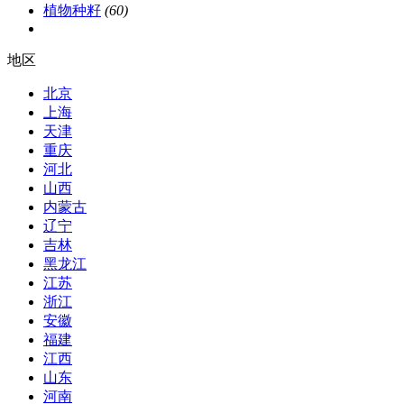
植物种籽
(60)
地区
北京
上海
天津
重庆
河北
山西
内蒙古
辽宁
吉林
黑龙江
江苏
浙江
安徽
福建
江西
山东
河南