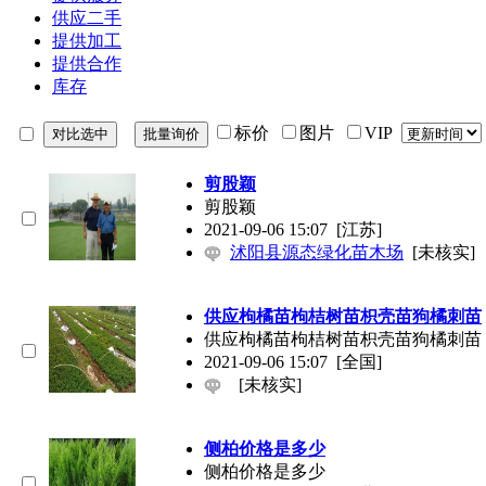
供应二手
提供加工
提供合作
库存
标价
图片
VIP
剪股颖
剪股颖
2021-09-06 15:07
[江苏]
沭阳县源态绿化苗木场
[未核实]
供应枸橘苗枸桔树苗枳壳苗狗橘刺苗
供应枸橘苗枸桔树苗枳壳苗狗橘刺苗
2021-09-06 15:07
[全国]
[未核实]
侧柏价格是多少
侧柏价格是多少