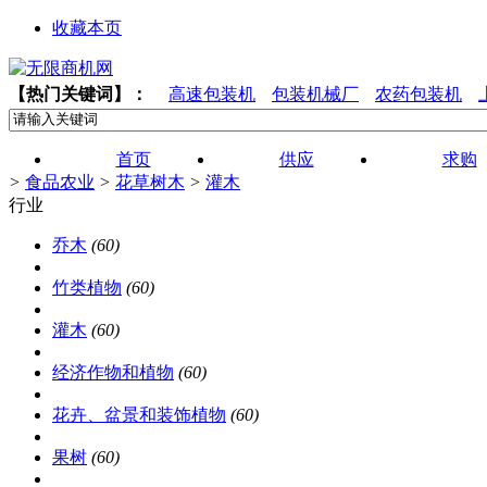
收藏本页
【热门关键词】：
高速包装机
包装机械厂
农药包装机
首页
供应
求购
>
食品农业
>
花草树木
>
灌木
行业
乔木
(60)
竹类植物
(60)
灌木
(60)
经济作物和植物
(60)
花卉、盆景和装饰植物
(60)
果树
(60)