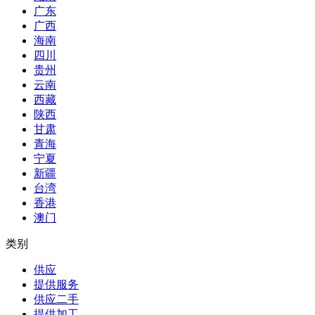
广东
广西
海南
四川
贵州
云南
西藏
陕西
甘肃
青海
宁夏
新疆
台湾
香港
澳门
类别
供应
提供服务
供应二手
提供加工