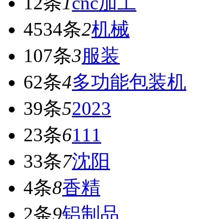
12条
1
cnc加工
4534条
2
机械
107条
3
服装
62条
4
多功能包装机
39条
5
2023
23条
6
111
33条
7
沈阳
4条
8
香精
2条
9
铝制品