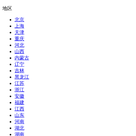
地区
北京
上海
天津
重庆
河北
山西
内蒙古
辽宁
吉林
黑龙江
江苏
浙江
安徽
福建
江西
山东
河南
湖北
湖南