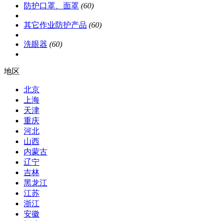
防护口罩、面罩
(60)
其它作业防护产品
(60)
洗眼器
(60)
地区
北京
上海
天津
重庆
河北
山西
内蒙古
辽宁
吉林
黑龙江
江苏
浙江
安徽