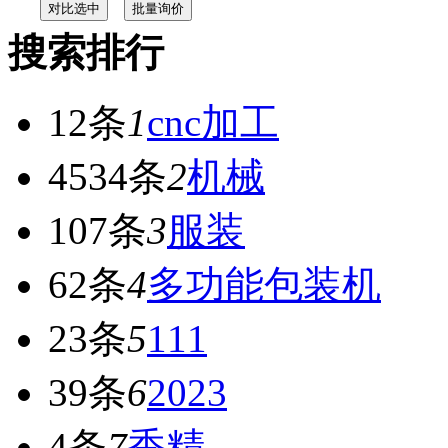
搜索排行
12条
1
cnc加工
4534条
2
机械
107条
3
服装
62条
4
多功能包装机
23条
5
111
39条
6
2023
4条
7
香精