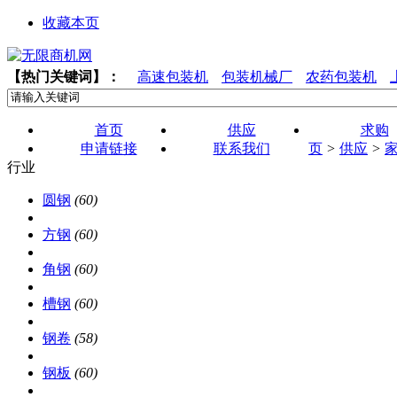
收藏本页
【热门关键词】：
高速包装机
包装机械厂
农药包装机
首页
供应
求购
申请链接
联系我们
页
>
供应
>
行业
圆钢
(60)
方钢
(60)
角钢
(60)
槽钢
(60)
钢卷
(58)
钢板
(60)