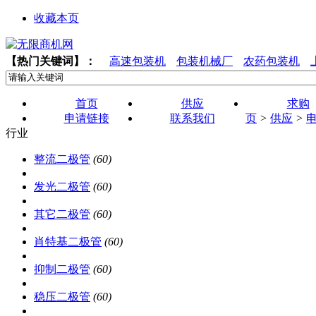
收藏本页
【热门关键词】：
高速包装机
包装机械厂
农药包装机
首页
供应
求购
申请链接
联系我们
页
>
供应
>
行业
整流二极管
(60)
发光二极管
(60)
其它二极管
(60)
肖特基二极管
(60)
抑制二极管
(60)
稳压二极管
(60)