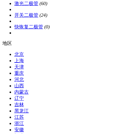
激光二极管
(60)
开关二极管
(24)
快恢复二极管
(0)
地区
北京
上海
天津
重庆
河北
山西
内蒙古
辽宁
吉林
黑龙江
江苏
浙江
安徽