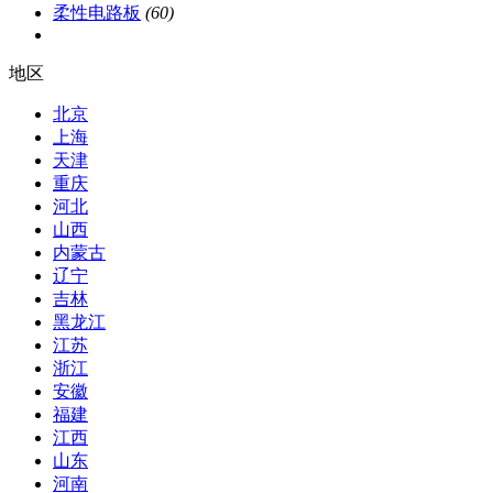
柔性电路板
(60)
地区
北京
上海
天津
重庆
河北
山西
内蒙古
辽宁
吉林
黑龙江
江苏
浙江
安徽
福建
江西
山东
河南