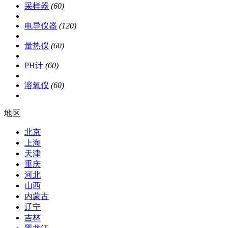
采样器
(60)
电导仪器
(120)
量热仪
(60)
PH计
(60)
溶氧仪
(60)
地区
北京
上海
天津
重庆
河北
山西
内蒙古
辽宁
吉林