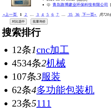
青岛路博建业环保科技有限公司
«上一页
1
2
…
3
4
5
6
7
…
35
36
下一页»
共720
搜索排行
12条
1
cnc加工
4534条
2
机械
107条
3
服装
62条
4
多功能包装机
23条
5
111