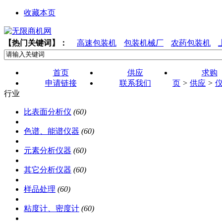
收藏本页
【热门关键词】：
高速包装机
包装机械厂
农药包装机
首页
供应
求购
申请链接
联系我们
页
>
供应
>
行业
比表面分析仪
(60)
色谱、能谱仪器
(60)
元素分析仪器
(60)
其它分析仪器
(60)
样品处理
(60)
粘度计、密度计
(60)