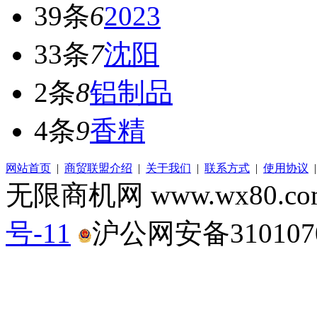
39条
6
2023
33条
7
沈阳
2条
8
铝制品
4条
9
香精
网站首页
|
商贸联盟介绍
|
关于我们
|
联系方式
|
使用协议
无限商机网 www.wx80.
号-11
沪公网安备3101070