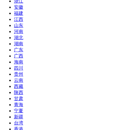
浙江
安徽
福建
江西
山东
河南
湖北
湖南
广东
广西
海南
四川
贵州
云南
西藏
陕西
甘肃
青海
宁夏
新疆
台湾
香港