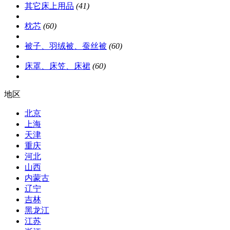
其它床上用品
(41)
枕芯
(60)
被子、羽绒被、蚕丝被
(60)
床罩、床笠、床裙
(60)
地区
北京
上海
天津
重庆
河北
山西
内蒙古
辽宁
吉林
黑龙江
江苏