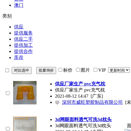
澳门
类别
供应
提供服务
供应二手
提供加工
提供合作
库存
标价
图片
VIP
供应厂家生产 pvc充气枕
供应厂家生产 pvc充气枕
2021-08-12 14:47
[广东]
深圳市威旺塑胶制品有限公司
[
3d网眼面料透气可洗3d枕头
3d网眼面料透气可洗3d枕头