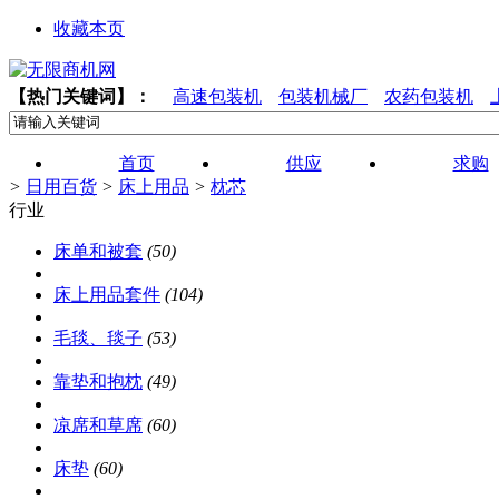
收藏本页
【热门关键词】：
高速包装机
包装机械厂
农药包装机
首页
供应
求购
>
日用百货
>
床上用品
>
枕芯
行业
床单和被套
(50)
床上用品套件
(104)
毛毯、毯子
(53)
靠垫和抱枕
(49)
凉席和草席
(60)
床垫
(60)