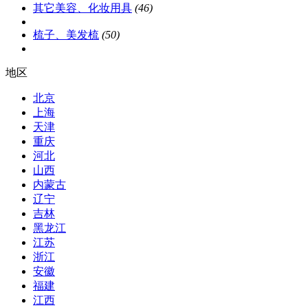
其它美容、化妆用具
(46)
梳子、美发梳
(50)
地区
北京
上海
天津
重庆
河北
山西
内蒙古
辽宁
吉林
黑龙江
江苏
浙江
安徽
福建
江西