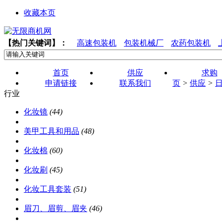
收藏本页
【热门关键词】：
高速包装机
包装机械厂
农药包装机
首页
供应
求购
申请链接
联系我们
页
>
供应
>
行业
化妆镜
(44)
美甲工具和用品
(48)
化妆棉
(60)
化妆刷
(45)
化妆工具套装
(51)
眉刀、眉剪、眉夹
(46)