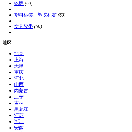
铭牌
(60)
塑料标签、塑胶标签
(60)
文具胶带
(59)
地区
北京
上海
天津
重庆
河北
山西
内蒙古
辽宁
吉林
黑龙江
江苏
浙江
安徽