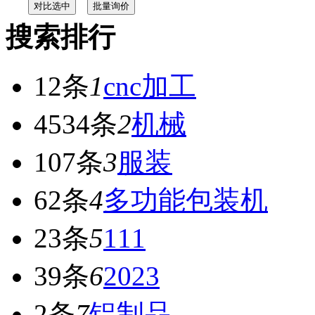
搜索排行
12条
1
cnc加工
4534条
2
机械
107条
3
服装
62条
4
多功能包装机
23条
5
111
39条
6
2023
2条
7
铝制品