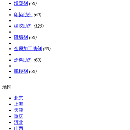
增塑剂
(60)
印染助剂
(60)
橡胶助剂
(120)
阻垢剂
(60)
金属加工助剂
(60)
涂料助剂
(60)
脱模剂
(60)
地区
北京
上海
天津
重庆
河北
山西