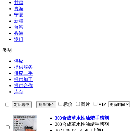
甘肃
青海
宁夏
新疆
台湾
香港
澳门
类别
供应
提供服务
供应二手
提供加工
提供合作
库存
标价
图片
VIP
303合成革水性油蜡手感剂
303合成革水性油蜡手感剂
2021-08-04 14:58
[上海]