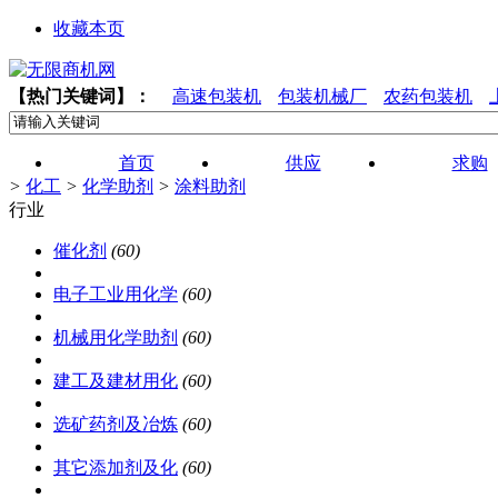
收藏本页
【热门关键词】：
高速包装机
包装机械厂
农药包装机
首页
供应
求购
>
化工
>
化学助剂
>
涂料助剂
行业
催化剂
(60)
电子工业用化学
(60)
机械用化学助剂
(60)
建工及建材用化
(60)
选矿药剂及冶炼
(60)
其它添加剂及化
(60)