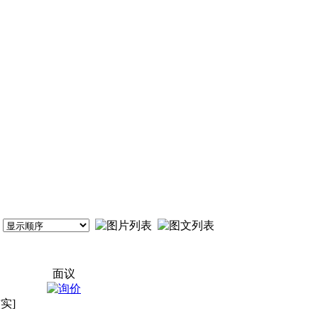
面议
实]