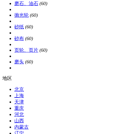
磨石、油石
(60)
抛光轮
(60)
砂纸
(60)
砂布
(60)
页轮、页片
(60)
磨头
(60)
地区
北京
上海
天津
重庆
河北
山西
内蒙古
辽宁