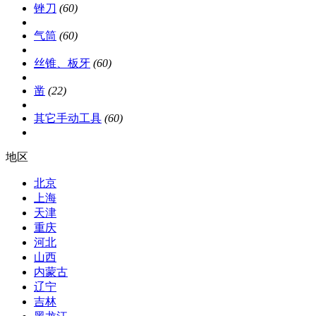
锉刀
(60)
气筒
(60)
丝锥、板牙
(60)
凿
(22)
其它手动工具
(60)
地区
北京
上海
天津
重庆
河北
山西
内蒙古
辽宁
吉林