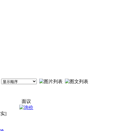
面议
实]
0