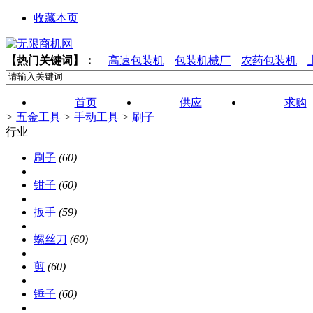
收藏本页
【热门关键词】：
高速包装机
包装机械厂
农药包装机
首页
供应
求购
>
五金工具
>
手动工具
>
刷子
行业
刷子
(60)
钳子
(60)
扳手
(59)
螺丝刀
(60)
剪
(60)
锤子
(60)