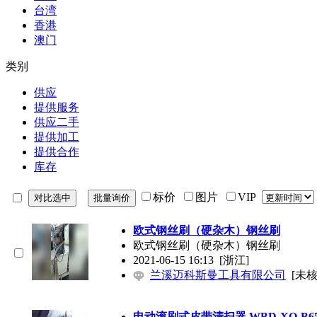
台湾
香港
澳门
类别
供应
提供服务
供应二手
提供加工
提供合作
库存
标价
图片
VIP
欧式钢丝刷（硬杂木）钢丝刷
欧式钢丝刷（硬杂木）钢丝刷
2021-06-15 16:13
[浙江]
兰溪迈科斯曼工具有限公司
[未核
电动滚刷式皮带清扫器 WBD-XQ-B65