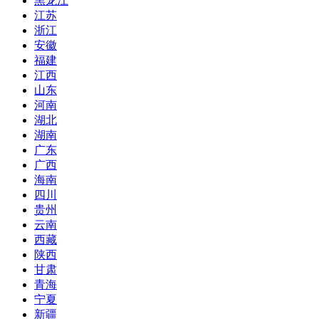
黑龙江
江苏
浙江
安徽
福建
江西
山东
河南
湖北
湖南
广东
广西
海南
四川
贵州
云南
西藏
陕西
甘肃
青海
宁夏
新疆