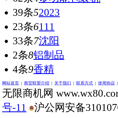
39条
5
2023
23条
6
111
33条
7
沈阳
2条
8
铝制品
4条
9
香精
网站首页
|
商贸联盟介绍
|
关于我们
|
联系方式
|
使用协议
无限商机网 www.wx80.
号-11
沪公网安备3101070