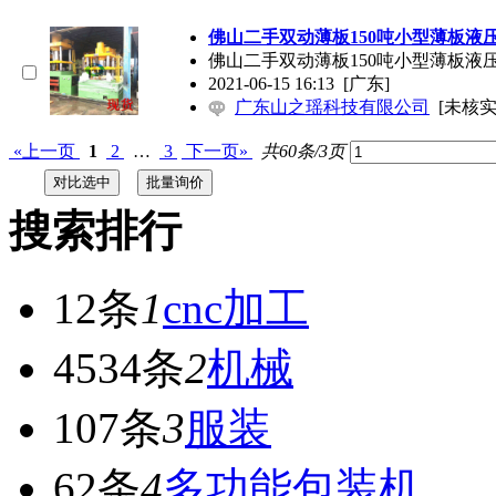
佛山二手双动薄板150吨小型薄板液
佛山二手双动薄板150吨小型薄板液
2021-06-15 16:13
[广东]
广东山之瑶科技有限公司
[未核实
«上一页
1
2
…
3
下一页»
共60条/3页
搜索排行
12条
1
cnc加工
4534条
2
机械
107条
3
服装
62条
4
多功能包装机