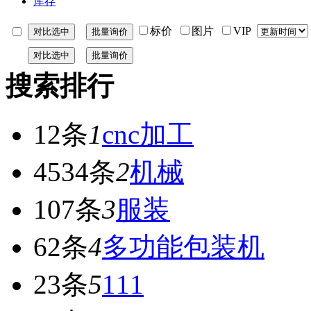
库存
标价
图片
VIP
搜索排行
12条
1
cnc加工
4534条
2
机械
107条
3
服装
62条
4
多功能包装机
23条
5
111