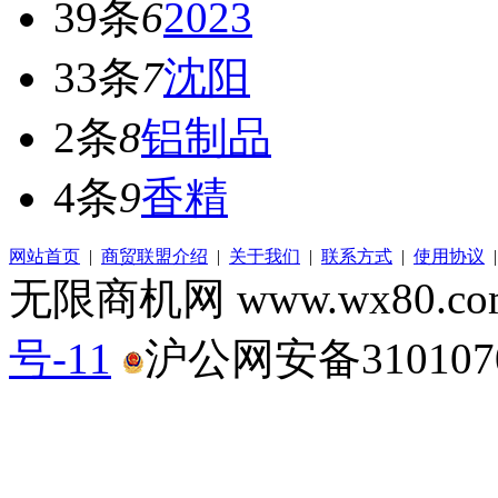
39条
6
2023
33条
7
沈阳
2条
8
铝制品
4条
9
香精
网站首页
|
商贸联盟介绍
|
关于我们
|
联系方式
|
使用协议
无限商机网 www.wx80.
号-11
沪公网安备3101070