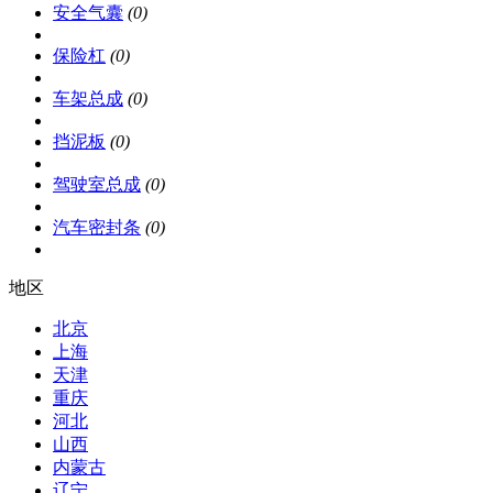
安全气囊
(0)
保险杠
(0)
车架总成
(0)
挡泥板
(0)
驾驶室总成
(0)
汽车密封条
(0)
地区
北京
上海
天津
重庆
河北
山西
内蒙古
辽宁