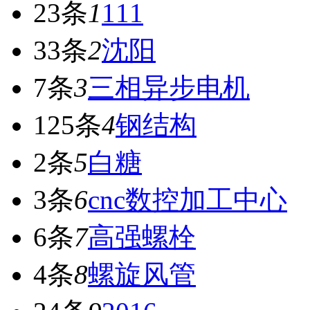
23条
1
111
33条
2
沈阳
7条
3
三相异步电机
125条
4
钢结构
2条
5
白糖
3条
6
cnc数控加工中心
6条
7
高强螺栓
4条
8
螺旋风管